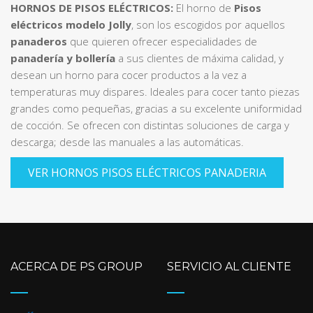
HORNOS DE PISOS ELÉCTRICOS:
El horno de
Pisos
eléctricos modelo Jolly
, son los escogidos por aquellos
panaderos
que quieren ofrecer especialidades de
panadería y bollería
a sus clientes de máxima calidad, y
desean un horno para cocer productos a la vez a
temperaturas muy dispares. Ideales para cocer tanto piezas
grandes como pequeñas, gracias a su excelente uniformidad
de cocción. Se ofrecen con distintas soluciones de carga y
descarga; desde las manuales a las automáticas.
VER HORNOS PISOS ELÉCTRICOS PANADERIA
ACERCA DE PS GROUP
SERVICIO AL CLIENTE