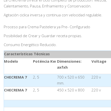
La Checrema ofrece el ciclo completo de producción: Mezcla,
Calentamiento, Pausa, Enfriamiento y Conservación.
Agitación ciclica inversa y continua con velocidad regulable.
Proceso para Crema Pastelera ya Pre- Configurado
Posibilidad de Crear y Guardar receta propias.
Consumo Energético Reducido.
Características Técnicas
Modelo
Poténcia Kw
Dimensiones:
Voltage
axfxh
CHECREMA 7
2, 5
700 x 520 x 650
220 v
mm.
CHECREMA 7
2, 5
450 x 520 x 800
220 v