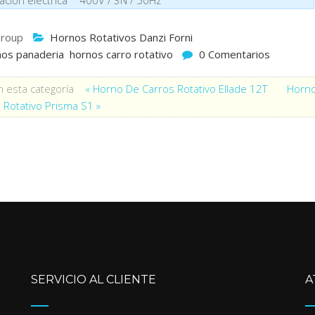
roup
Hornos Rotativos Danzi Forni
nos panaderia
hornos carro rotativo
0 Comentarios
 esta categoría
« Horno De Carros Rotativo Ellade 12T
Horn
 Rotativo Prisma S1 »
SERVICIO AL CLIENTE
A