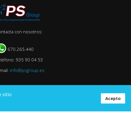
ontacta con nosotros:
670.265.440
eléfono: 935 90 04 53
mail:
info@psgroup.es
 sitio
Acepto