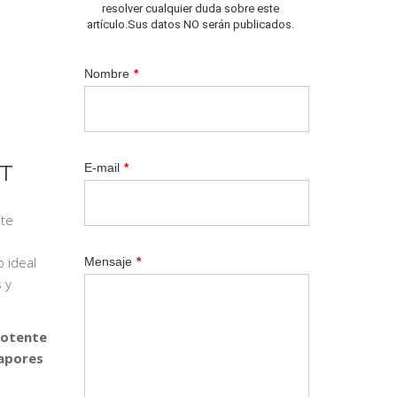
resolver cualquier duda sobre este
artículo.Sus datos NO serán publicados.
Nombre
*
T
E-mail
*
te
 ideal
Mensaje
*
 y
potente
vapores