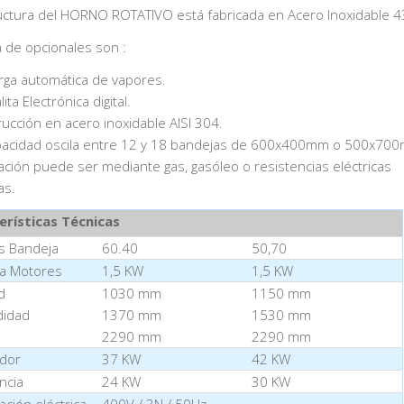
uctura del HORNO ROTATIVO está fabricada en Acero Inoxidable 4
 de opcionales son :
rga automática de vapores.
lita Electrónica digital.
rucción en acero inoxidable AISI 304.
pacidad oscila entre 12 y 18 bandejas de 600x400mm o 500x70
ación puede ser mediante gas, gasóleo o resistencias eléctricas
as.
erísticas Técnicas
s Bandeja
60.40
50,70
ia Motores
1,5 KW
1,5 KW
d
1030 mm
1150 mm
didad
1370 mm
1530 mm
2290 mm
2290 mm
dor
37 KW
42 KW
ncia
24 KW
30 KW
ación eléctrica
400V / 3N / 50Hz