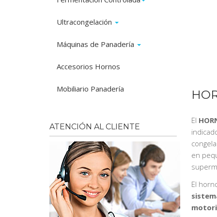
Ultracongelación
Máquinas de Panadería
Accesorios Hornos
Mobiliario Panadería
HOR
El
HORN
ATENCIÓN AL CLIENTE
indicad
congela
en pequ
superm
El horn
sistem
motori