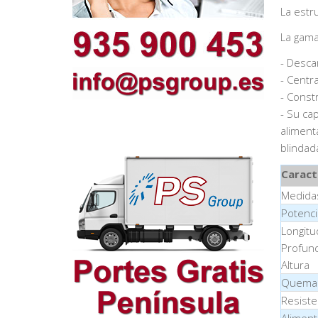
La estr
La gama
- Desca
- Centra
- Const
- Su ca
aliment
blindad
Caract
Medida
Potenc
Longitu
Profun
Altura
Quema
Resiste
Aliment