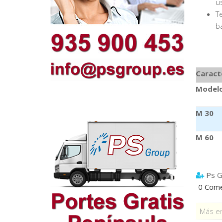
us
Te
b
Caract
Model
M 30
M 60
Ps G
0 Come
Más en