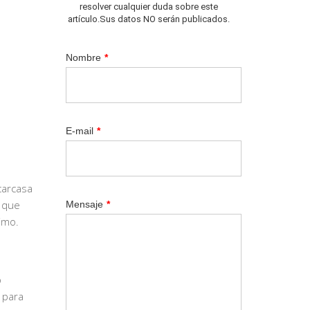
resolver cualquier duda sobre este
artículo.Sus datos NO serán publicados.
Nombre
*
E-mail
*
carcasa
, que
Mensaje
*
imo.
o
o para