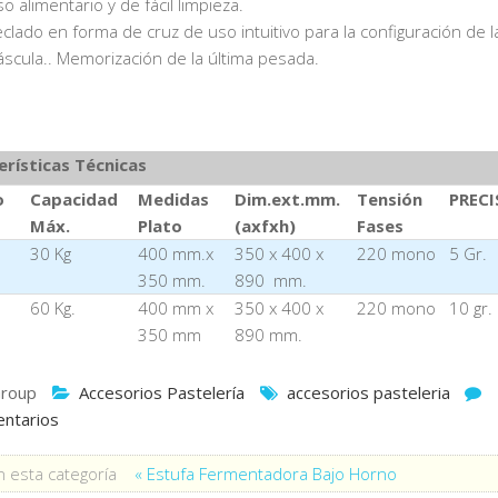
o alimentario y de fácil limpieza.
clado en forma de cruz de uso intuitivo para la configuración de l
áscula.. Memorización de la última pesada.
erísticas Técnicas
o
Capacidad
Medidas
Dim.ext.mm.
Tensión
PRECI
Máx.
Plato
(axfxh)
Fases
30 Kg
400 mm.x
350 x 400 x
220 mono
5 Gr.
350 mm.
890 mm.
60 Kg.
400 mm x
350 x 400 x
220 mono
10 gr.
350 mm
890 mm.
roup
Accesorios Pastelería
accesorios pasteleria
ntarios
 esta categoría
« Estufa Fermentadora Bajo Horno