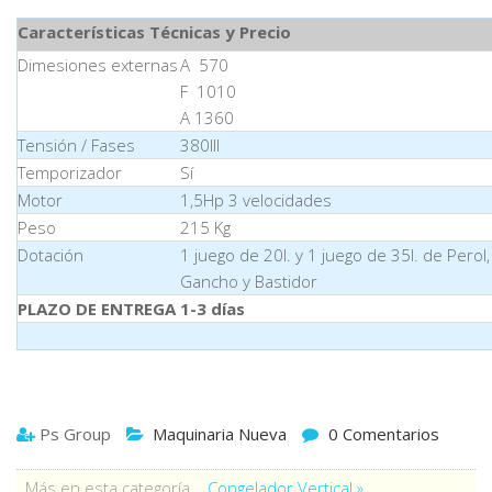
Características Técnicas y Precio
Dimesiones externas
A 570
F 1010
A 1360
Tensión / Fases
380III
Temporizador
Sí
Motor
1,5Hp 3 velocidades
Peso
215 Kg
Dotación
1 juego de 20l. y 1 juego de 35l. de Perol,
Gancho y Bastidor
PLAZO DE ENTREGA
1-3 días
Ps Group
Maquinaria Nueva
0 Comentarios
Más en esta categoría
Congelador Vertical »