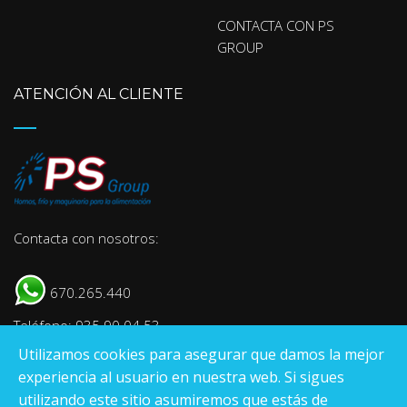
CONTACTA CON PS
GROUP
ATENCIÓN AL CLIENTE
Contacta con nosotros:
670.265.440
Teléfono: 935 90 04 53
Utilizamos cookies para asegurar que damos la mejor
E-mail:
info@psgroup.es
experiencia al usuario en nuestra web. Si sigues
utilizando este sitio asumiremos que estás de