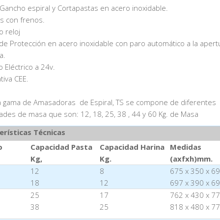
, Gancho espiral y Cortapastas en acero inoxidable.
s con frenos.
o reloj
la de Protección en acero inoxidable con paro automático a la apert
a.
 Eléctrico a 24v.
tiva CEE.
 gama de Amasadoras de Espiral, TS se compone de diferentes
ades de masa que son: 12, 18, 25, 38 , 44 y 60 Kg. de Masa
erísticas Técnicas
o
Capacidad Pasta
Capacidad Harina
Medidas
Kg,
Kg.
(axfxh)mm.
12
8
675 x 350 x 6
18
12
697 x 390 x 6
25
17
762 x 430 x 7
38
25
818 x 480 x 7