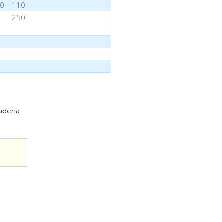
70
110
250
aderia