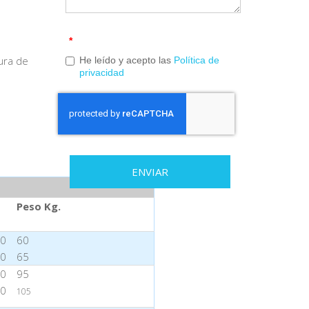
*
ura de
He leído y acepto las
Política de
privacidad
ENVIAR
Peso Kg.
90
60
90
65
70
95
70
105