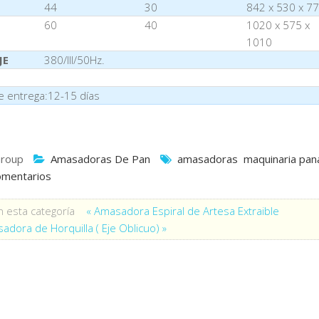
44
30
842 x 530 x 7
60
40
1020 x 575 x
1010
JE
380/III/50Hz.
e entrega:12-15 días
roup
Amasadoras De Pan
amasadoras
maquinaria pan
omentarios
 esta categoría
« Amasadora Espiral de Artesa Extraible
adora de Horquilla ( Eje Oblicuo) »