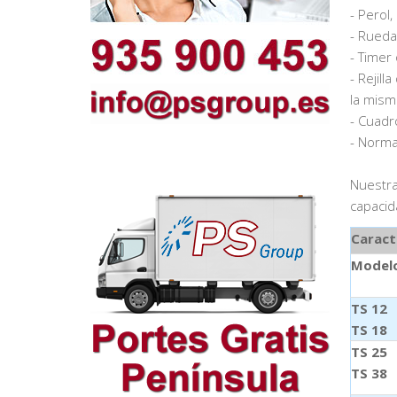
- Perol
- Rueda
- Timer 
- Rejil
la mism
- Cuadro
- Norma
Nuestra
capacid
Caract
Model
TS 12
TS 18
TS 25
TS 38