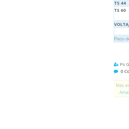
TS 44
TS 60
VOLTA
Plazo d
Ps G
0 C
Más en
Amas