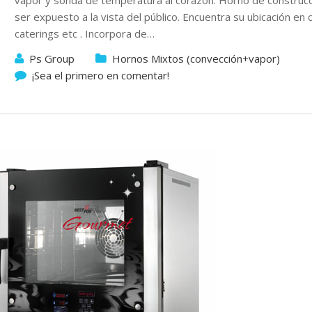
vapor y sonda de temperatura al corazón. Horno de construcc
ser expuesto a la vista del público. Encuentra su ubicación en 
caterings etc . Incorpora de…
Ps Group
Hornos Mixtos (convección+vapor)
¡Sea el primero en comentar!