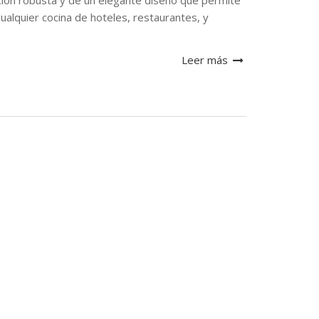
ión robusta y de un elegante diseño que permite
cualquier cocina de hoteles, restaurantes, y
Leer más