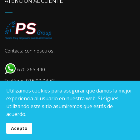
ATENCIÓN AL CLIENTE
Contacta con nosotros:
670.265.440
Teléfono: 935 90 04 53
Utilizamos cookies para asegurar que damos la mejor
E-mail:
info@psgroup.es
experiencia al usuario en nuestra web. Si sigues
utilizando este sitio asumiremos que estás de
acuerdo.
Pantrade Servinpa Group
S.L
.
Acepto
© Registro Mercantil de Tarragona Hoja T-26.000, tomo 1843, Folio 135