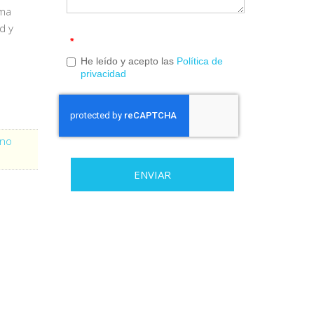
lma
d y
*
He leído y acepto las
Política de
privacidad
rno
ENVIAR