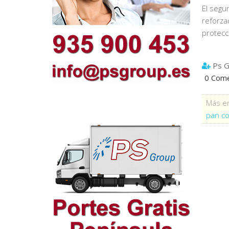
El segu
reforza
protecc
Ps G
0 Come
Más en
pan co