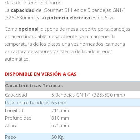
clara del interior del horno.
La
capacidad
del Gourmet 511 es de 5 bandejas GN1/1
(325x530mm). y su
potencia eléctrica
es de 5kw.
Como
opcional
, dispone de mesa soporte porta bandejas
en acero inoxidable,mesa caliente para mantener la
temperatura de los platos una vez horneados, campana
extractora de vapores y sistema de lavado interior
automático.
DISPONIBLE EN VERSIÓN A GAS
Características Técnicas
Capacidad
5 Bandejas GN 1/1 (325x530 mm.)
Paso entre bandejas
65 mm.
Longitud
715 mm
Profundidad
810 mm
Altura
675 mm
Peso
50 Kg.