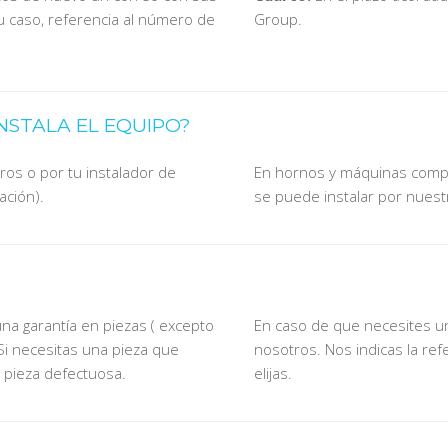
 su caso, referencia al número de
Group.
INSTALA EL EQUIPO?
s o por tu instalador de
En hornos y máquinas comple
ación).
se puede instalar por nuestr
na garantía en piezas ( excepto
En caso de que necesites un
Si necesitas una pieza que
nosotros.
Nos indicas la re
 pieza defectuosa.
elijas.