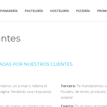
PANADERÍA
PASTELERÍA
HOSTELERÍA
PIZZERÍA
PROM
ntes
ADAS POR NUESTROS CLIENTES
ndanos un e-mail o rellena el
Tercero:
Te mandaremos una
 página. Recibirás una respuesta
Fiscales, de envío, producto
aceptar.
atos de nuevo un correo con sus
Cuarto:
En el plazo acordad