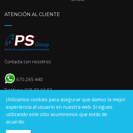
ATENCIÓN AL CLIENTE
Contacta con nosotros:
670.265.440
Teléfono: 935 90 04 53
Utilizamos cookies para asegurar que damos la mejor
E-mail:
info@psgroup.es
experiencia al usuario en nuestra web. Si sigues
utilizando este sitio asumiremos que estás de
acuerdo.
Pantrade Servinpa Group
S.L
.