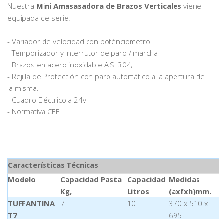
Nuestra
Mini Amasasadora de Brazos Verticales
viene
equipada de serie:
- Variador de velocidad con poténciometro
- Temporizador y Interrutor de paro / marcha
- Brazos en acero inoxidable AISI 304,
- Rejilla de Protección con paro automático a la apertura de
la misma.
- Cuadro Eléctrico a 24v
- Normativa CEE
Características Técnicas
Modelo
Capacidad Pasta
Capacidad
Medidas
Kg,
Litros
(axfxh)mm.
TUFFANTINA
7
10
370 x 510 x
T7
695