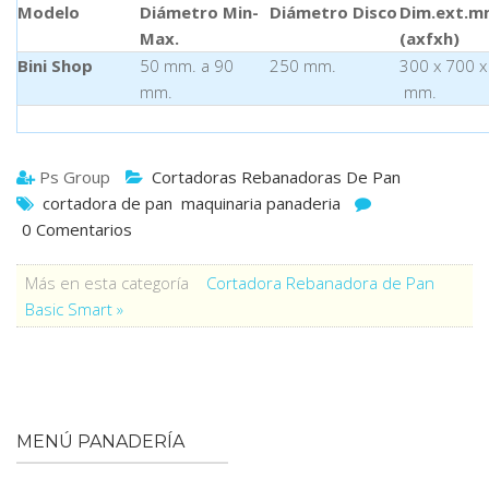
Modelo
Diámetro Min-
Diámetro Disco
Dim.ext.m
Max.
(axfxh)
Bini Shop
50 mm. a 90
250 mm.
300 x 700 x
mm.
mm.
Ps Group
Cortadoras Rebanadoras De Pan
cortadora de pan
maquinaria panaderia
0 Comentarios
Más en esta categoría
Cortadora Rebanadora de Pan
Basic Smart »
MENÚ PANADERÍA