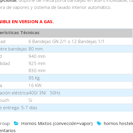
ora de vapores y sistema de lavado interior automático.
IBLE EN VERSION A GAS.
erísticas Técnicas
dad
6 Bandejas GN 2/1 o 12 Bandejas 1/1
ntre bandejas
80 mm.
d
940 mm
didad
925 mm
830 mm
95 Kg.
a
16 KW.
ación eléctrica
400/ 3N/ 50Hz
Touch
Sí
e entrega: 5-7 días
roup
Hornos Mixtos (convección+vapor)
hornos hostel
ntarios