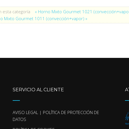
 esta categoría
« Horno Mixto Gourmet 1021 (convección+vapo
o Mixto Gourmet 1011 (convección+vapor) »
SERVICIO AL CLIENTE
A
AVISO LEGAL | POLÍTICA DE PROTECCIÓN DE
DATOS