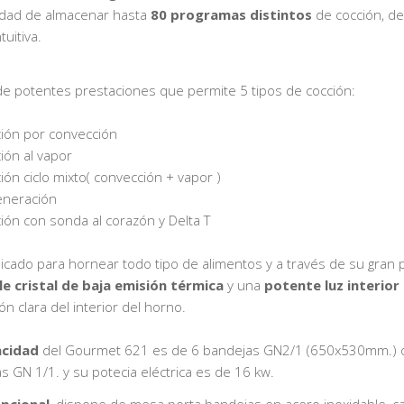
idad de almacenar hasta
80 programas distintos
de cocción, d
ntuitiva.
e potentes prestaciones que permite 5 tipos de cocción:
ción por convección
ión al vapor
ión ciclo mixto( convección + vapor )
eneración
ción con sonda al corazón y Delta T
dicado para hornear todo tipo de alimentos y a través de su gran 
e cristal de baja emisión térmica
y una
potente luz interior
ón clara del interior del horno.
cidad
del Gourmet 621 es de 6 bandejas GN2/1 (650x530mm.) 
s GN 1/1. y su potecia eléctrica es de 16 kw.
pcional
, dispone de mesa porta bandejas en acero inoxidable, 