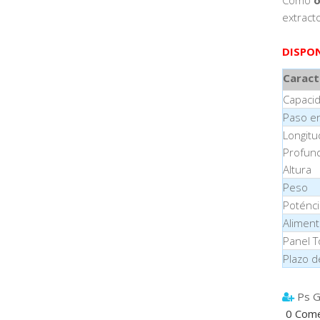
extract
DISPON
Caract
Capaci
Paso e
Longitu
Profun
Altura
Peso
Poténci
Aliment
Panel 
Plazo d
Ps G
0 Come