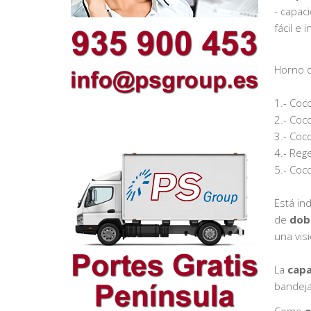
- capac
fácil e i
Horno d
1.- Coc
2.- Cocc
3.- Cocc
4.- Reg
5.- Coc
Está in
de
dobl
una visi
La
capa
bandeja
Como
o