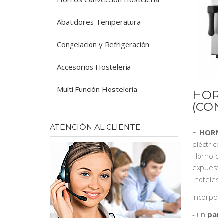
Abatidores Temperatura
Congelación y Refrigeración
Accesorios Hostelería
Multi Función Hostelería
HOR
(CO
ATENCIÓN AL CLIENTE
El
HORN
eléctri
Horno d
expuest
hoteles,
Incorpo
- un
pan