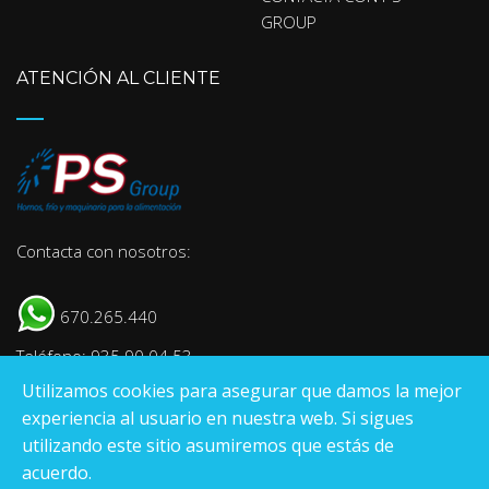
GROUP
ATENCIÓN AL CLIENTE
Contacta con nosotros:
670.265.440
Teléfono: 935 90 04 53
Utilizamos cookies para asegurar que damos la mejor
E-mail:
info@psgroup.es
experiencia al usuario en nuestra web. Si sigues
utilizando este sitio asumiremos que estás de
acuerdo.