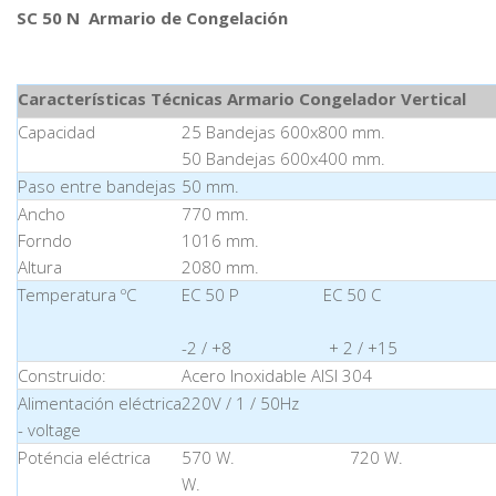
SC 50 N Armario de Congelación
Características Técnicas Armario Congelador Vertical
Capacidad
25 Bandejas 600x800 mm.
50 Bandejas 600x400 mm.
Paso entre bandejas
50 mm.
Ancho
770 mm.
Forndo
1016 mm.
Altura
2080 mm.
Temperatura ºC
EC 50 P EC 50 C EC 
-2 / +8 + 2 / +15 -24
Construido:
Acero Inoxidable AISI 304
Alimentación eléctrica
220V / 1 / 50Hz
- voltage
Poténcia eléctrica
570 W. 720 W. 1
W.