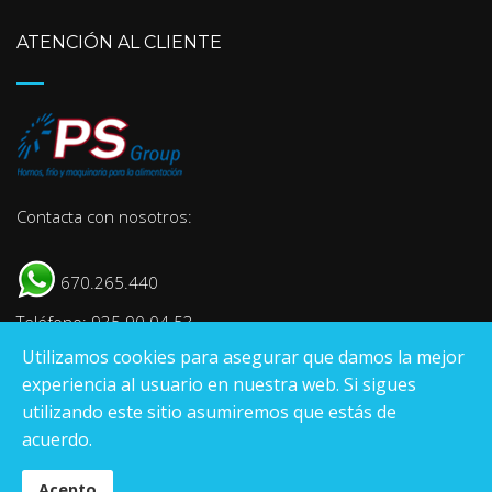
ATENCIÓN AL CLIENTE
Contacta con nosotros:
670.265.440
Teléfono: 935 90 04 53
Utilizamos cookies para asegurar que damos la mejor
E-mail:
info@psgroup.es
experiencia al usuario en nuestra web. Si sigues
utilizando este sitio asumiremos que estás de
acuerdo.
Pantrade Servinpa Group
S.L
.
Acepto